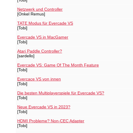
[Tobi]
Netzwerk und Controller
[Onkel Remus]
TATE Modus für Evercade VS
[Tobi]
Evercade VS in MacGamer
[Tobi]
Atari Paddle Controller?
[sardello]
Evercade VS: Game Of The Month Feature
[Tobi]
Evercace VS von innen
[Tobi]
Die besten Multiplayerspiele für Evercade VS?
[Tobi]
Neue Evercade VS in 2023?
[Tobi]
HDMI Probleme? Non-CEC Adapter
[Tobi]