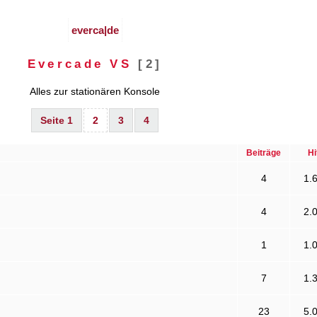
everca|de
Evercade VS
[2]
Alles zur stationären Konsole
Seite 1
2
3
4
Beiträge
Hi
4
1.
4
2.
1
1.
7
1.
23
5.