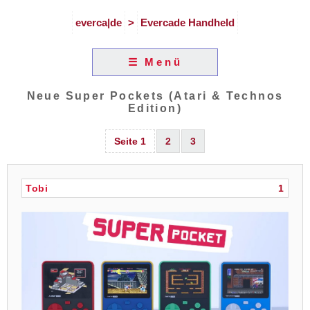
everca|de
>
Evercade Handheld
☰ Menü
Neue Super Pockets (Atari & Technos
Edition)
Seite 1
2
3
Tobi
1