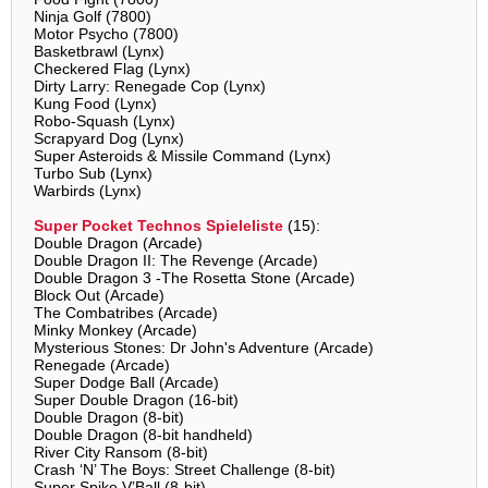
Ninja Golf (7800)
Motor Psycho (7800)
Basketbrawl (Lynx)
Checkered Flag (Lynx)
Dirty Larry: Renegade Cop (Lynx)
Kung Food (Lynx)
Robo-Squash (Lynx)
Scrapyard Dog (Lynx)
Super Asteroids & Missile Command (Lynx)
Turbo Sub (Lynx)
Warbirds (Lynx)
Super Pocket Technos Spieleliste
(15):
Double Dragon (Arcade)
Double Dragon II: The Revenge (Arcade)
Double Dragon 3 -The Rosetta Stone (Arcade)
Block Out (Arcade)
The Combatribes (Arcade)
Minky Monkey (Arcade)
Mysterious Stones: Dr John's Adventure (Arcade)
Renegade (Arcade)
Super Dodge Ball (Arcade)
Super Double Dragon (16-bit)
Double Dragon (8-bit)
Double Dragon (8-bit handheld)
River City Ransom (8-bit)
Crash ‘N’ The Boys: Street Challenge (8-bit)
Super Spike V’Ball (8-bit)