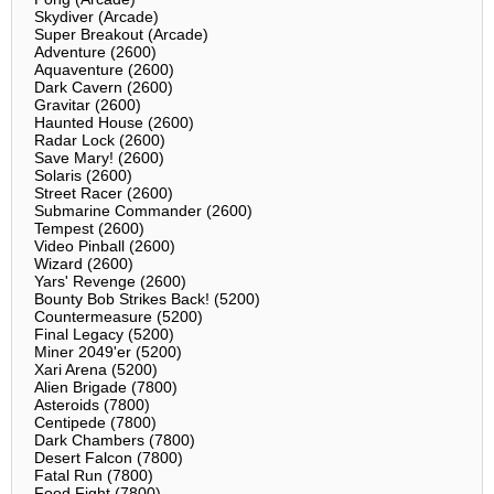
Skydiver (Arcade)
Super Breakout (Arcade)
Adventure (2600)
Aquaventure (2600)
Dark Cavern (2600)
Gravitar (2600)
Haunted House (2600)
Radar Lock (2600)
Save Mary! (2600)
Solaris (2600)
Street Racer (2600)
Submarine Commander (2600)
Tempest (2600)
Video Pinball (2600)
Wizard (2600)
Yars' Revenge (2600)
Bounty Bob Strikes Back! (5200)
Countermeasure (5200)
Final Legacy (5200)
Miner 2049'er (5200)
Xari Arena (5200)
Alien Brigade (7800)
Asteroids (7800)
Centipede (7800)
Dark Chambers (7800)
Desert Falcon (7800)
Fatal Run (7800)
Food Fight (7800)