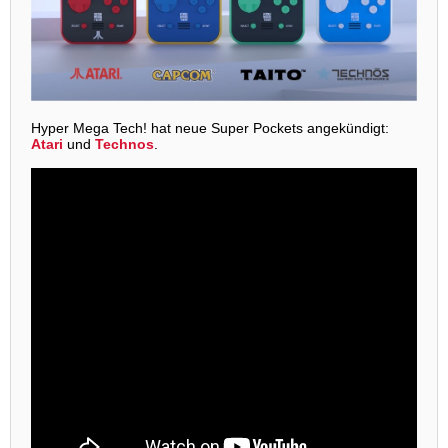
Hyper Mega Tech! hat neue Super Pockets angekündigt:
Atari
und
Technos
.