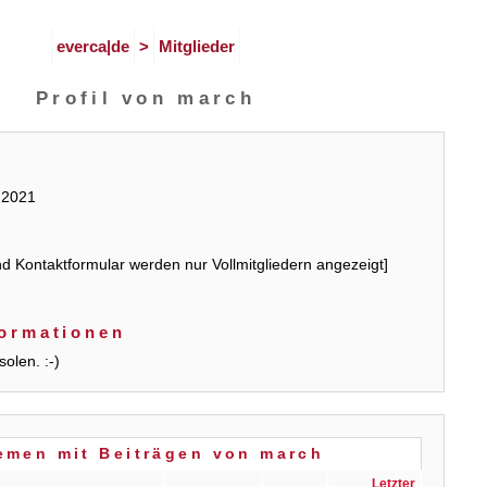
everca|de
>
Mitglieder
Profil von march
.2021
d Kontaktformular werden nur Vollmitgliedern angezeigt]
formationen
olen. :-)
emen mit Beiträgen von march
Letzter