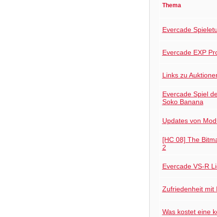
Thema
Evercade Spieletu
Evercade EXP Pr
Links zu Auktione
Evercade Spiel d
Soko Banana
Updates von Mod
[HC 08] The Bitma
2
Evercade VS-R Li
Zufriedenheit mit
Was kostet eine k