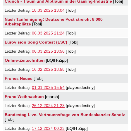
Crunch - Traum und Albtraum in der Gaming-Industrie
[Tobi]
18.03.2025 13:04
[Tobi]
Nach Tarifeinigung: Deutsche Post streicht 8.000
Arbeitsplätze
[Tobi]
06.03.2025 21:24
[Tobi]
Eurovision Song Contest (ESC)
[Tobi]
06.03.2025 13:56
[Tobi]
Online-Zeitschriften
[BQfH-Zipp]
16.02.2025 18:58
[Tobi]
Frohes Neues
[Tobi]
01.01.2025 15:54
[playersdestiny]
Frohe Weihnachten
[march]
26.12.2024 21:23
[playersdestiny]
Bundestag Live: Vertrauensfrage von Bundeskanzler Scholz
[Tobi]
17.12.2024 00:23
[BQfH-Zipp]