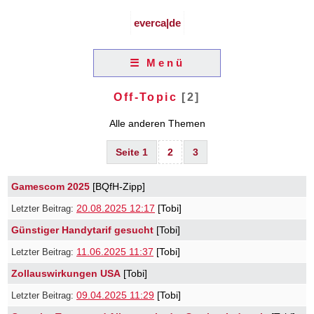
everca|de
☰ Menü
Off-Topic
[2]
Alle anderen Themen
Seite 1
2
3
Gamescom 2025
[BQfH-Zipp]
20.08.2025 12:17
[Tobi]
Günstiger Handytarif gesucht
[Tobi]
11.06.2025 11:37
[Tobi]
Zollauswirkungen USA
[Tobi]
09.04.2025 11:29
[Tobi]