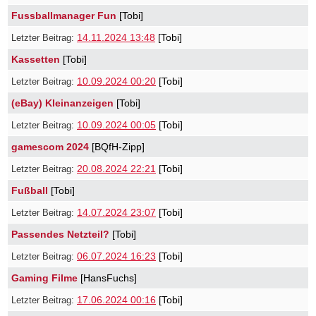
Fussballmanager Fun
[Tobi]
14.11.2024 13:48
[Tobi]
Kassetten
[Tobi]
10.09.2024 00:20
[Tobi]
(eBay) Kleinanzeigen
[Tobi]
10.09.2024 00:05
[Tobi]
gamescom 2024
[BQfH-Zipp]
20.08.2024 22:21
[Tobi]
Fußball
[Tobi]
14.07.2024 23:07
[Tobi]
Passendes Netzteil?
[Tobi]
06.07.2024 16:23
[Tobi]
Gaming Filme
[HansFuchs]
17.06.2024 00:16
[Tobi]