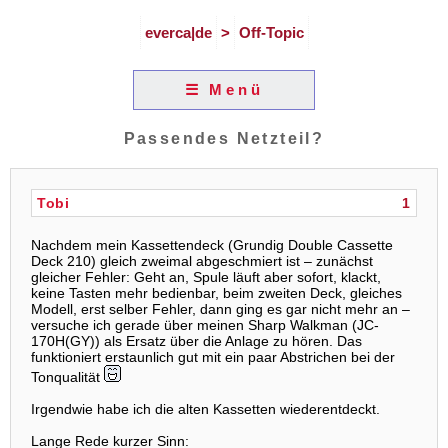
everca|de
>
Off-Topic
☰ Menü
Passendes Netzteil?
Tobi
1
Nachdem mein Kassettendeck (Grundig Double Cassette
Deck 210) gleich zweimal abgeschmiert ist – zunächst
gleicher Fehler: Geht an, Spule läuft aber sofort, klackt,
keine Tasten mehr bedienbar, beim zweiten Deck, gleiches
Modell, erst selber Fehler, dann ging es gar nicht mehr an –
versuche ich gerade über meinen Sharp Walkman (JC-
170H(GY)) als Ersatz über die Anlage zu hören. Das
funktioniert erstaunlich gut mit ein paar Abstrichen bei der
Tonqualität
Irgendwie habe ich die alten Kassetten wiederentdeckt.
Lange Rede kurzer Sinn: