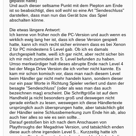
gepasst hätte)
Und auch dieser seltsame Punkt mit dem Piepton am Ende
ist so beabsichtigt, dies soll wohl so eine Art "Sendeschluss"
darstellen, dass man nun das Gerät bzw. das Spiel
abschalten könne.
Die etwas längere Antwort:
Ich kenne von früher noch die PC-Version und auch wenn es
wirklich ewig lang her ist, dass ich diese Version gespielt
hatte, kann ich mich recht sicher erinnern dass es bei Xenon
2 für PC mindestens 5 Level gab. Ob ich es damals
durchgespielt hatte, weiß ich gar nicht, aber recht sicher bin
ich mir mich zumindest im 5. Level befunden zu haben.
Umso merkwürdiger halt dieses abrupte Ende nach Level 4
bei der Mega Drive Version die ich vorher nicht kannte. Es
kam mir schon komisch vor, dass man nach diesem Level
beim Händler gar nicht mehr handeln kann, sondern dieser
nur ein paar Worte in Richtung Spieler verliert und dann der
besagte "Sendeschluss" (oder als was man das auch
bezeichnen mag) erscheint. Die Schriftgröße ist auf dem
Handheld ja nicht besonders groß und deswegen nicht
gerade einfach zu lesen, weswegen ich diese Händlertexte
ursprünglich auch übersprungen hatte, aber tatsächlich gibt
der Händler seine Schlussbemerkung zum Ende hin ab, also
auch hier alles so wie es sein sollte...
Darauf gestoßen bin ich nach dem Anschauen von
Playthroughs der Megadrive Version, und tatsächlich enden
diese auch ohne irgendein Level 5... Kurzzeitig hatte ich