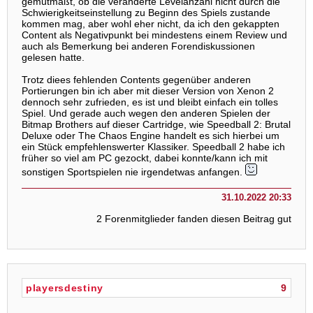
gemutmaßt, ob die veränderte Levelanzahl nicht durch die
Schwierigkeitseinstellung zu Beginn des Spiels zustande
kommen mag, aber wohl eher nicht, da ich den gekappten
Content als Negativpunkt bei mindestens einem Review und
auch als Bemerkung bei anderen Forendiskussionen
gelesen hatte.
Trotz diees fehlenden Contents gegenüber anderen
Portierungen bin ich aber mit dieser Version von Xenon 2
dennoch sehr zufrieden, es ist und bleibt einfach ein tolles
Spiel. Und gerade auch wegen den anderen Spielen der
Bitmap Brothers auf dieser Cartridge, wie Speedball 2: Brutal
Deluxe oder The Chaos Engine handelt es sich hierbei um
ein Stück empfehlenswerter Klassiker. Speedball 2 habe ich
früher so viel am PC gezockt, dabei konnte/kann ich mit
sonstigen Sportspielen nie irgendetwas anfangen.
31.10.2022 20:33
2 Forenmitglieder fanden diesen Beitrag gut
playersdestiny
9