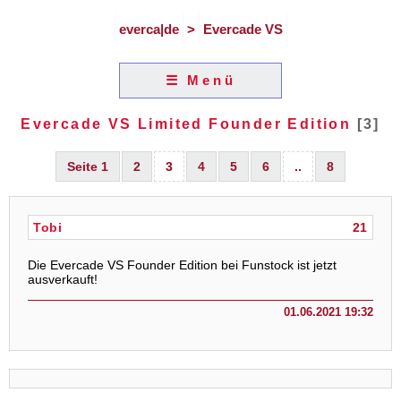
everca|de
>
Evercade VS
☰ Menü
Evercade VS Limited Founder Edition
[3]
Seite 1
2
3
4
5
6
..
8
Tobi
21
Die Evercade VS Founder Edition bei Funstock ist jetzt
ausverkauft!
01.06.2021 19:32