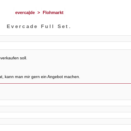
everca|de
>
Flohmarkt
Evercade Full Set.
erkaufen soll.
at, kann man mir gern ein Angebot machen.