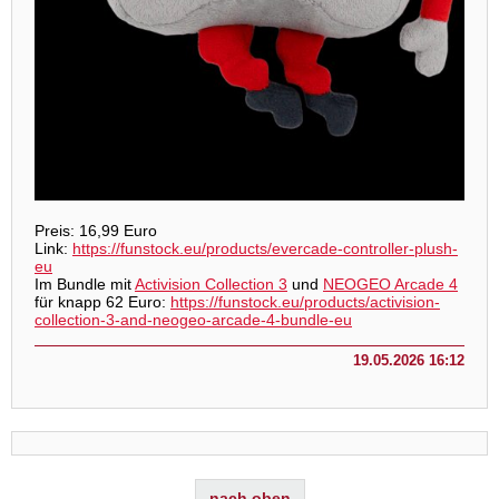
Preis: 16,99 Euro
Link:
https://funstock.eu/products/evercade-controller-plush-
eu
Im Bundle mit
Activision Collection 3
und
NEOGEO Arcade 4
für knapp 62 Euro:
https://funstock.eu/products/activision-
collection-3-and-neogeo-arcade-4-bundle-eu
19.05.2026 16:12
nach oben