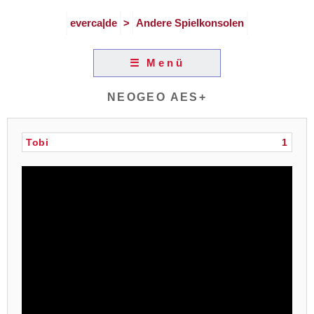
everca|de
>
Andere Spielkonsolen
☰ Menü
NEOGEO AES+
Tobi
1