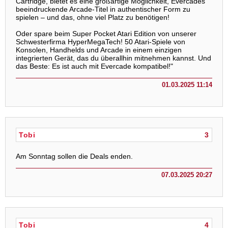
Cartridge, bietet es eine großartige Möglichkeit, Evercades
beeindruckende Arcade-Titel in authentischer Form zu
spielen – und das, ohne viel Platz zu benötigen!
Oder spare beim Super Pocket Atari Edition von unserer
Schwesterfirma HyperMegaTech! 50 Atari-Spiele von
Konsolen, Handhelds und Arcade in einem einzigen
integrierten Gerät, das du überallhin mitnehmen kannst. Und
das Beste: Es ist auch mit Evercade kompatibel!"
01.03.2025 11:14
Tobi
3
Am Sonntag sollen die Deals enden.
07.03.2025 20:27
Tobi
4