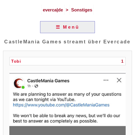
everca|de
>
Sonstiges
☰ Menü
CastleMania Games streamt über Evercade
Tobi
1